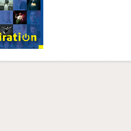
 Sianos
XT
COVER