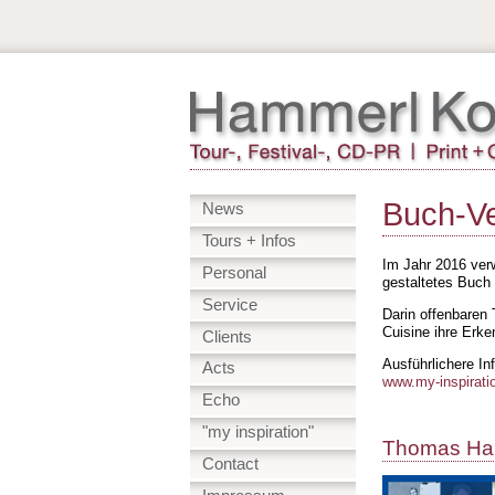
Buch-Ve
News
Tours + Infos
Im Jahr 2016 ver
Personal
gestaltetes Buch 
Service
Darin offenbaren
Cuisine ihre Erken
Clients
Ausführlichere In
Acts
www.my-inspirati
Echo
"my inspiration"
Thomas Ham
Contact